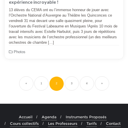
expérience incroyable !
13 élèves du CEMA ont eu l’immense honneur de jouer avec
l’Orchestre National d’Auvergne au Théâtre les Quinconces ce
vendredi 31 mai devant une salle quasiment pleine, pour
l’ouverture du Festival Labeaume en Musiques !Après 10 mois de
travail intensifs avec Estelle Harbulot, puis 3 jours de répétitions
avec les musiciens de l’orchestre professionnel (un des meilleurs
orchestres de chambre […]
Photos
Pagination
des
publications
«
1
2
3
4
»
Accueil
Agenda
Instruments Proposés
Cours collectifs
Les Professeurs
Tarifs
Contact