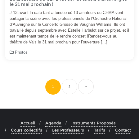
le 31 mai prochain !
J-13 avant la date tant attendue où 13 amateurs du CEMA vont
partager la scène avec les professionnels de l’Orchestre National
d’Auvergne sur le Concerto Grosso de Vaughan Williams. Ils ont
travaillé depuis septembre avec Estelle Harbulot sur ce projet, et il
est maintenant temps de le rendre concret !Rendez-vous au
théâtre de Vals le 31 mai prochain pour l’ouverture […]
Photos
Pagination
des
publications
1
2
»
Accueil
Agenda
Instruments Proposés
Cours collectifs
Les Professeurs
Tarifs
Contact