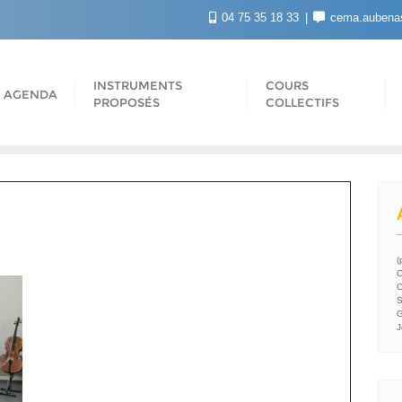
04 75 35 18 33
cema.aubena
INSTRUMENTS
COURS
AGENDA
PROPOSÉS
COLLECTIFS
(
C
C
S
G
J