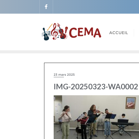
Skip
to
content
ACCUEIL
23 mars 2025
IMG-20250323-WA0002