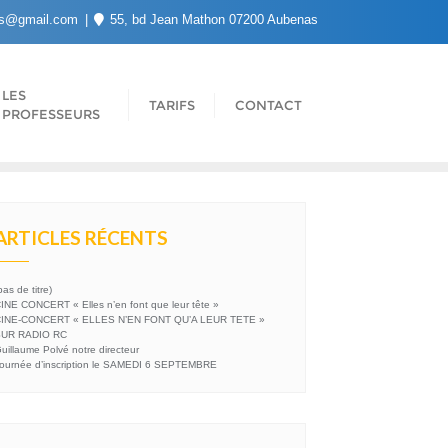
s@gmail.com
55, bd Jean Mathon 07200 Aubenas
LES
TARIFS
CONTACT
PROFESSEURS
ARTICLES RÉCENTS
pas de titre)
INE CONCERT « Elles n’en font que leur tête »
INE-CONCERT « ELLES N’EN FONT QU’A LEUR TETE »
UR RADIO RC
uillaume Polvé notre directeur
ournée d’inscription le SAMEDI 6 SEPTEMBRE