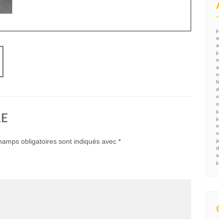
j
a
a
j
m
a
m
f
d
n
o
j
RE
j
m
m
hamps obligatoires sont indiqués avec
*
j
d
s
j