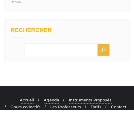
Photos
RECHERCHER
Accueil
Agenda
Instruments Proposés
Cours collectifs
Les Professeurs
Tarifs
Contact
Copyright ©2026 CEMA . All rights reserved.
Powered by
WordPress
&
Designed by
Bizberg Themes